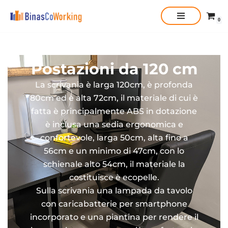
0
Vai
al
contenuto
Postazioni da 120 cm
La scrivania è larga 120cm, è profonda
80cm ed è alta 72cm, il materiale di cui è
fatta è principalmente ABS in dotazione
è inclusa una sedia ergonomica e
confortevole, larga 50cm, alta fino a
56cm e un minimo di 47cm, con lo
schienale alto 54cm, il materiale la
costituisce è ecopelle.
Sulla scrivania una lampada da tavolo
con caricabatterie per smartphone
incorporato e una piantina per rendere il