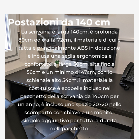
Postazioni da 140 cm
La scrivania è larga 140cm, è profonda
80cm ed è alta 72cm, il materiale di cui è
fatta è principalmente ABS in dotazione
è inclusa una sedia ergonomica e
confortevole, larga 50cm, alta fino a
56cm e un minimo di 47cm, con lo
schienale alto 54cm, il materiale la
costituisce è ecopelle incluso nel
pacchetto della scrivania da 140cm per
un anno, è incluso uno spazio 20×20 nello
scomparto con chiave e un monitor
singolo aggiuntivo per tutta la durata
dell’ pacchetto.