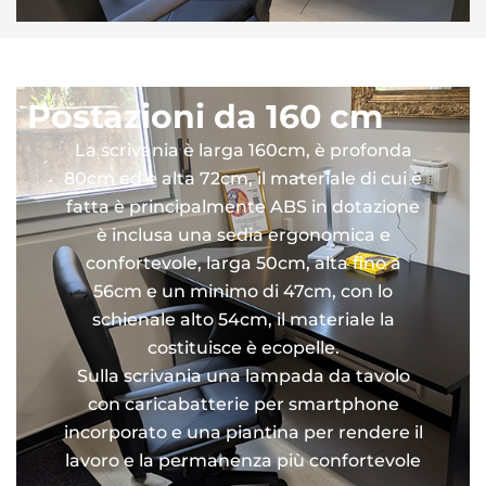
Postazioni da 160 cm
La scrivania è larga 160cm, è profonda
80cm ed è alta 72cm, il materiale di cui è
fatta è principalmente ABS in dotazione
è inclusa una sedia ergonomica e
confortevole, larga 50cm, alta fino a
56cm e un minimo di 47cm, con lo
schienale alto 54cm, il materiale la
costituisce è ecopelle.
Sulla scrivania una lampada da tavolo
con caricabatterie per smartphone
incorporato e una piantina per rendere il
lavoro e la permanenza più confortevole