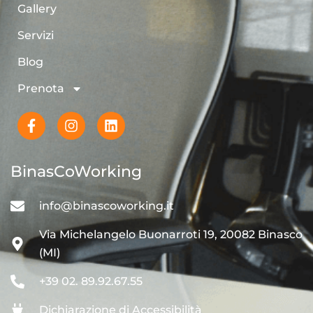
Gallery
Servizi
Blog
Prenota
BinasCoWorking
info@binascoworking.it
Via Michelangelo Buonarroti 19, 20082 Binasco
(MI)
+39 02. 89.92.67.55
Dichiarazione di Accessibilità