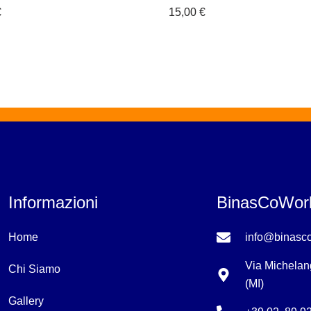
€
15,00
€
Informazioni
BinasCoWor
Home
info@binasco
Via Michelan
Chi Siamo
(MI)
Gallery