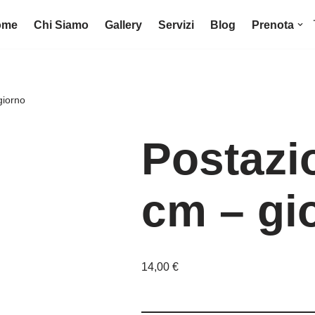
ome
Chi Siamo
Gallery
Servizi
Blog
Prenota
giorno
Postazi
cm – gi
14,00
€