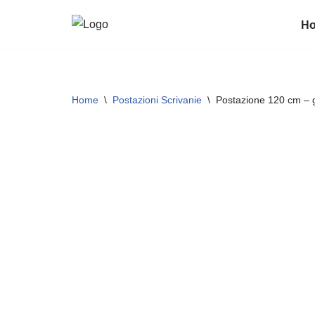
H
Vai
al
contenuto
Home
\
Postazioni Scrivanie
\
Postazione 120 cm – 