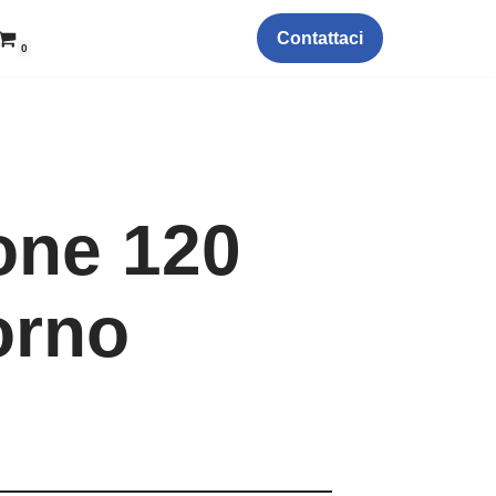
Contattaci
0
one 120
orno