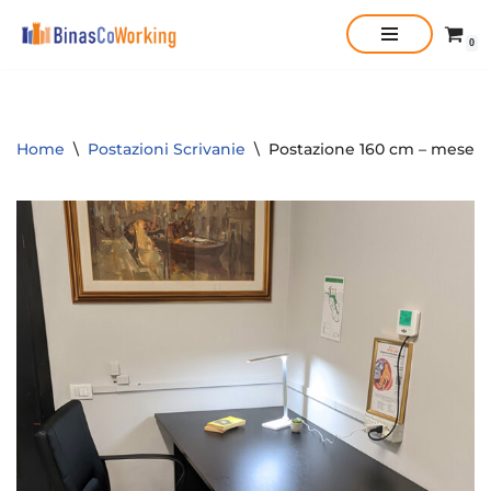
0
Vai
al
contenuto
Home
\
Postazioni Scrivanie
\
Postazione 160 cm – mese