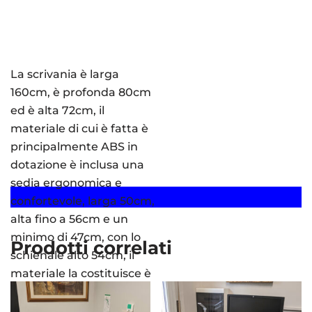
La scrivania è larga
160cm, è profonda 80cm
ed è alta 72cm, il
materiale di cui è fatta è
principalmente ABS in
dotazione è inclusa una
sedia ergonomica e
confortevole, larga 50cm,
alta fino a 56cm e un
minimo di 47cm, con lo
Prodotti correlati
schienale alto 54cm, il
materiale la costituisce è
ecopelle.