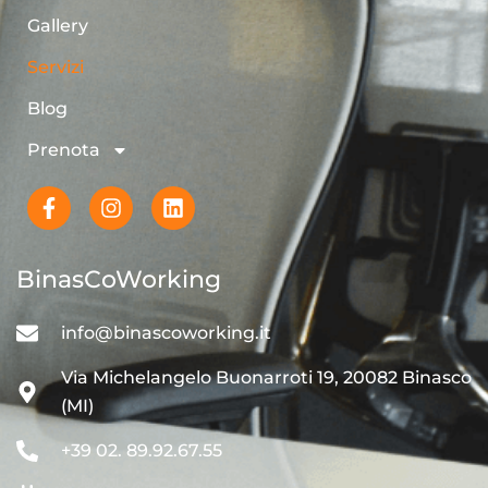
Gallery
Servizi
Blog
Prenota
BinasCoWorking
info@binascoworking.it
Via Michelangelo Buonarroti 19, 20082 Binasco
(MI)
+39 02. 89.92.67.55