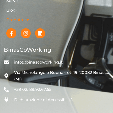
Servizi
Blog
Prenota
BinasCoWorking
info@binascoworking.it
Via Michelangelo Buonarroti 19, 20082 Binasco
(MI)
+39 02. 89.92.67.55
Dichiarazione di Accessibilità