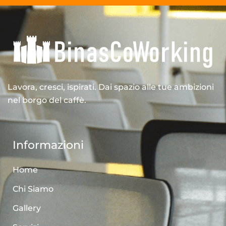
Lavora, cresci, ispirati. Dai spazio alle tue ambizioni
nel borgo del caffè.
Informazioni
Home
Chi Siamo
Gallery