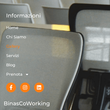
Informazioni
Home
Chi Siamo
Gallery
Servizi
Blog
Prenota
BinasCoWorking