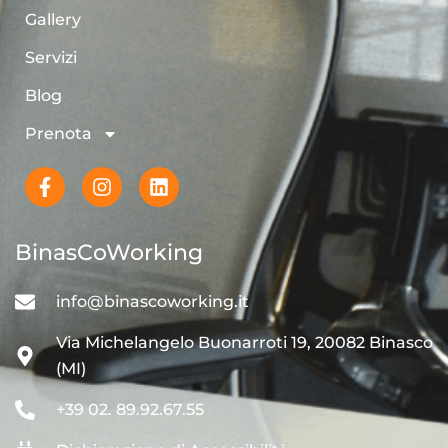
Gallery
Servizi
Blog
Prenota
BinasCoWorking
info@binascoworking.it
Via Michelangelo Buonarroti 19, 20082 Binasco
(MI)
+39 02. 89.92.67.55