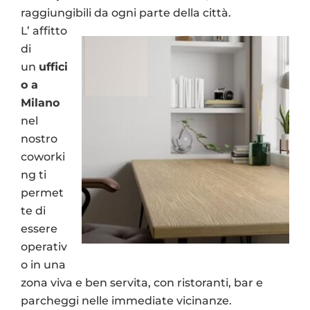
raggiungibili da ogni parte della città.
L’ affitto
di
un
uffici
o a
Milano
nel
nostro
coworki
ng ti
permet
te di
essere
operativ
o in una
zona viva e ben servita, con ristoranti, bar e
parcheggi nelle immediate vicinanze.