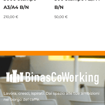
A3/A4 B/N
B/N
210,00
€
50,00
€
Lavora, cresci, ispirati. Dai spazio alle tue ambizioni
nel borgo del caffè.