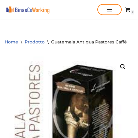
0
Vai
al
contenuto
Home
\
Prodotto
\
Guatemala Antigua Pastores Caffè