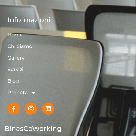
Informazioni
Home
Chi Siamo
Gallery
Servizi
Blog
Prenota
BinasCoWorking