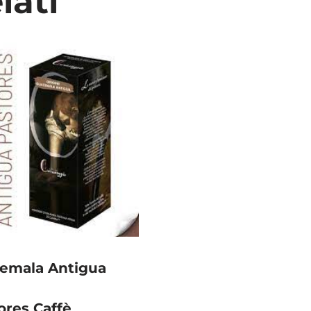
lati
emala Antigua
ores Caffè