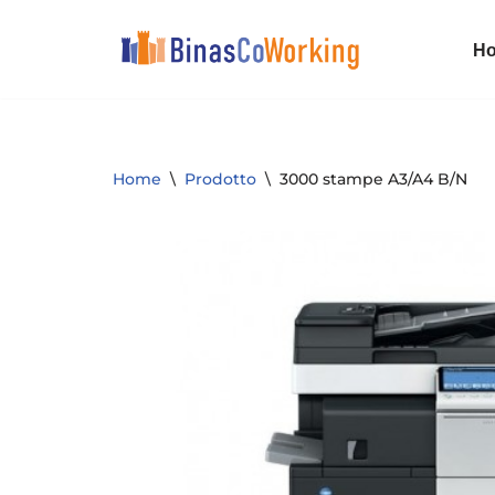
H
Vai
al
contenuto
Home
\
Prodotto
\
3000 stampe A3/A4 B/N