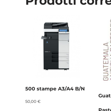
Prodotti corre
500 stampe A3/A4 B/N
Guat
50,00
€
Past