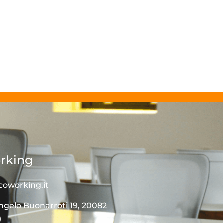
rking
coworking.it
ngelo Buonarroti 19, 20082
)