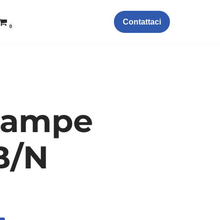
Contattaci
0
tampe
B/N