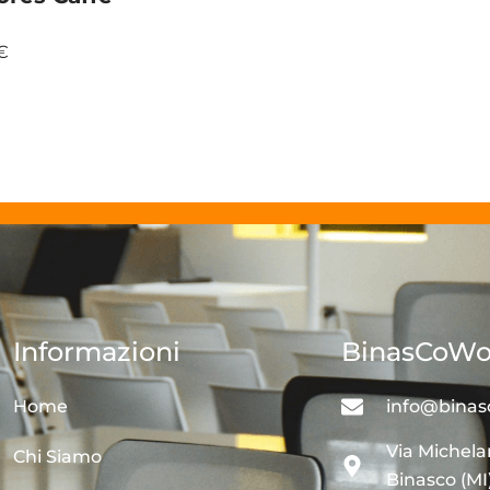
€
Informazioni
BinasCoWo
Home
info@binas
Via Michela
Chi Siamo
Binasco (MI