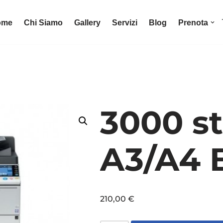
ome
Chi Siamo
Gallery
Servizi
Blog
Prenota
3000 s
A3/A4 
210,00
€