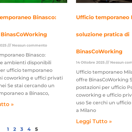
 temporaneo Binasco:
Ufficio temporaneo M
o BinasCoWorking
soluzione pratica di
2025
Nessun commento
BinasCoWorking
temporaneo Binasco:
 e ambienti disponibili
14 Ottobre 2025
Nessun co
per ufficio temporaneo
Ufficio temporaneo Mil
i coworking e uffici privati
offre BinasCoWorking S
ei Se stai cercando un
postazioni per ufficio P
temporaneo a Binasco,
coworking e ufficio pri
uso Se cerchi un uffic
utto »
a Milano
Leggi Tutto »
1
2
3
4
5