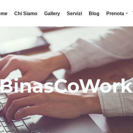
ome
Chi Siamo
Gallery
Servizi
Blog
Prenota
di BinasCoWor