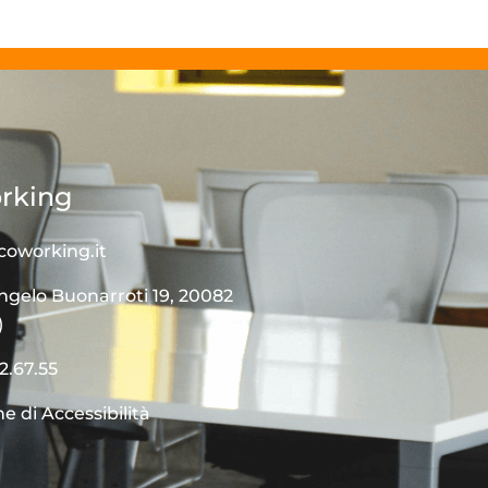
rking
coworking.it
ngelo Buonarroti 19, 20082
)
2.67.55
e di Accessibilità