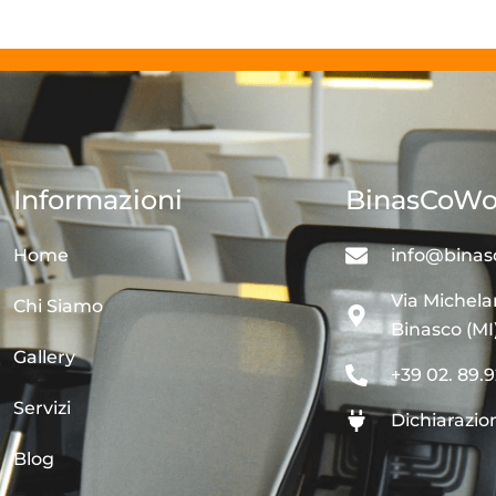
Informazioni
BinasCoWo
Home
info@binas
Via Michela
Chi Siamo
Binasco (MI
Gallery
+39 02. 89.9
Servizi
Dichiarazion
Blog