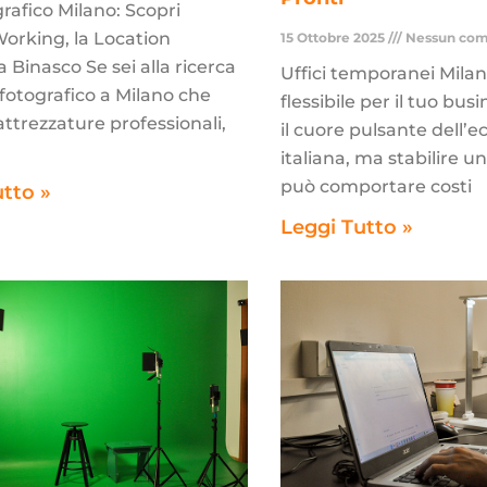
rafico Milano: Scopri
orking, la Location
15 Ottobre 2025
Nessun co
a Binasco Se sei alla ricerca
Uffici temporanei Milan
 fotografico a Milano che
flessibile per il tuo bus
ttrezzature professionali,
il cuore pulsante dell’
italiana, ma stabilire u
può comportare costi
utto »
Leggi Tutto »