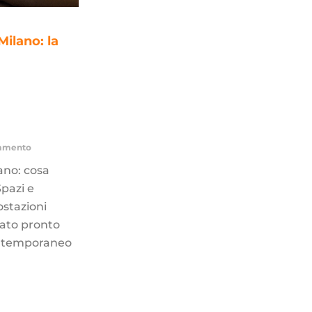
ilano: la
mmento
ano: cosa
pazi e
ostazioni
vato pronto
io temporaneo