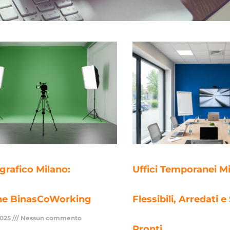
grafico Milano:
Uffici Temporanei Mi
ne BinasCoWorking
Flessibili, Arredati e
2025
Nessun commento
Pronti