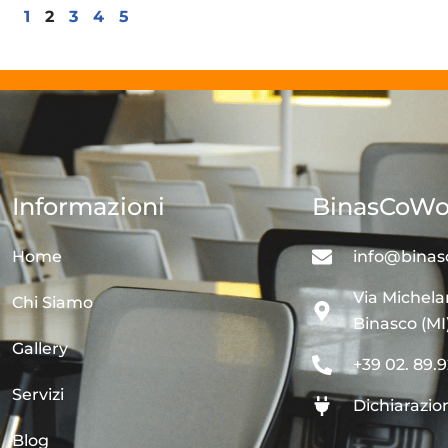
1
2
3
4
5
Informazioni
BinasCoWo
Home
info@binas
Via Michela
Chi Siamo
Binasco (MI
Gallery
+39 02. 89.9
Servizi
Dichiarazion
Blog