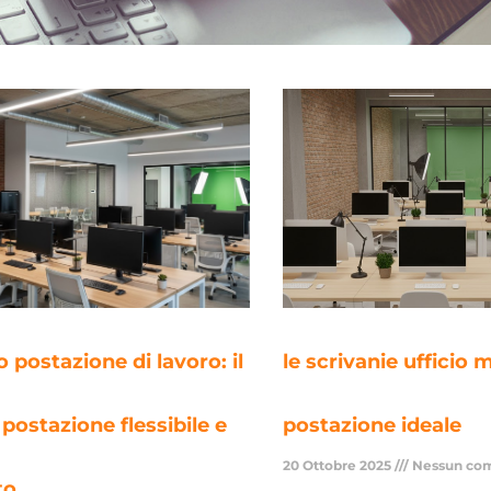
 postazione di lavoro: il
le scrivanie ufficio m
 postazione flessibile e
postazione ideale
20 Ottobre 2025
Nessun co
to