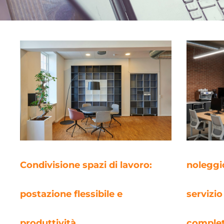
Condivisione spazi di lavoro:
noleggio
postazione flessibile e
servizio
produttività
comple