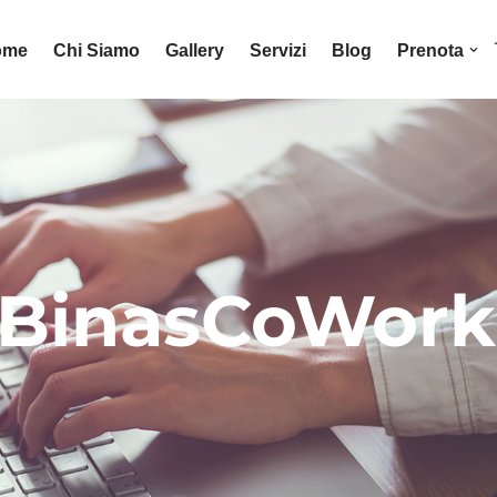
ome
Chi Siamo
Gallery
Servizi
Blog
Prenota
di BinasCoWor