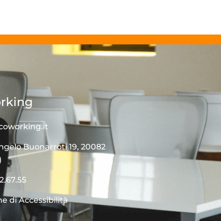
rking
coworking.it
ngelo Buonarroti 19, 20082
)
2.67.55
e di Accessibilità