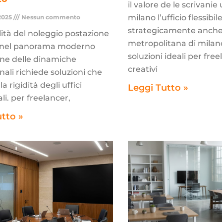
il valore de le scrivanie 
milano l’ufficio flessibil
2025
Nessun commento
strategicamente anche 
bilità del noleggio postazione
metropolitana di milan
o nel panorama moderno
soluzioni ideali per fre
one delle dinamiche
creativi
nali richiede soluzioni che
a rigidità degli uffici
Leggi Tutto »
li. per freelancer,
utto »