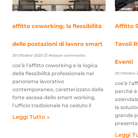
affitto coworking: la flessibilità
Affitto 
delle postazioni di lavoro smart
Tavoli R
20 Ottobre 2025
Nessun commento
Eventi
cos’è l’affitto coworking e la logica
della flessibilità professionale nel
20 Ottobre 
panorama lavorativo
cos’è l’a
contemporaneo, caratterizzato dalla
perché è 
forte ascesa dello smart working,
aziendale
l’ufficio tradizionale ha ceduto il
la soluzi
grande p
Leggi Tutto »
presentaz
Leggi T