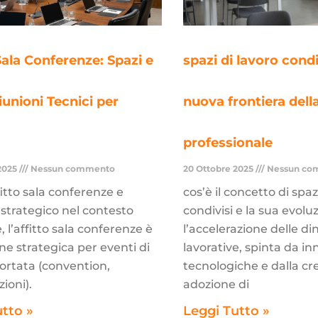
Sala Conferenze: Spazi e
spazi di lavoro condiv
iunioni Tecnici per
nuova frontiera dell
professionale
2025
Nessun commento
20 Ottobre 2025
Nessun co
ffitto sala conferenze e
cos’è il concetto di spaz
strategico nel contesto
condivisi e la sua evolu
, l’affitto sala conferenze è
l’accelerazione delle d
one strategica per eventi di
lavorative, spinta da in
ortata (convention,
tecnologiche e dalla c
ioni).
adozione di
utto »
Leggi Tutto »