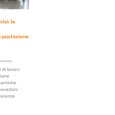
isi: la
a postazione
mmento
i di lavoro
zione
inamiche
novazioni
rescente