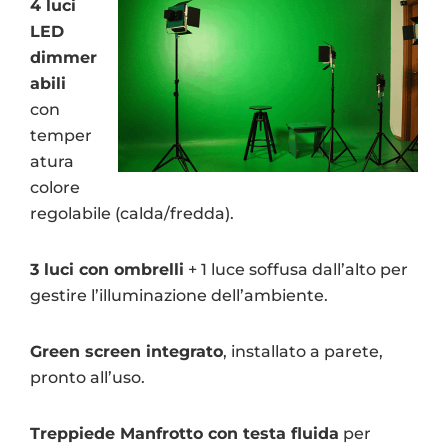
4 luci
LED
dimmer
abili
con
temper
atura
colore
regolabile (calda/fredda).
3 luci con ombrelli
+ 1 luce soffusa dall’alto per
gestire l’illuminazione dell’ambiente.
Green screen integrato
, installato a parete,
pronto all’uso.
Treppiede Manfrotto con testa fluida
per