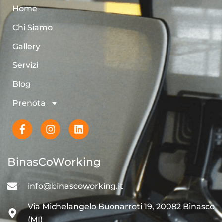
Home
Chi Siamo
Gallery
Servizi
Blog
Prenota
BinasCoWorking
info@binascoworking.it
Via Michelangelo Buonarroti 19, 20082 Binasco
(MI)