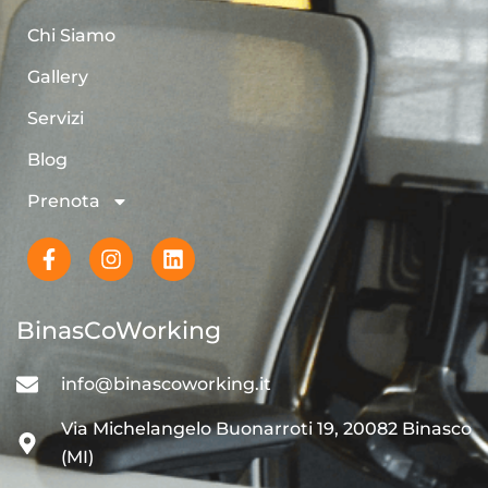
Chi Siamo
Gallery
Servizi
Blog
Prenota
BinasCoWorking
info@binascoworking.it
Via Michelangelo Buonarroti 19, 20082 Binasco
(MI)