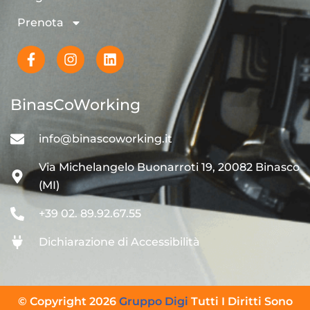
Prenota
BinasCoWorking
info@binascoworking.it
Via Michelangelo Buonarroti 19, 20082 Binasco
(MI)
+39 02. 89.92.67.55
Dichiarazione di Accessibilità
© Copyright 2026
Gruppo Digi
Tutti I Diritti Sono