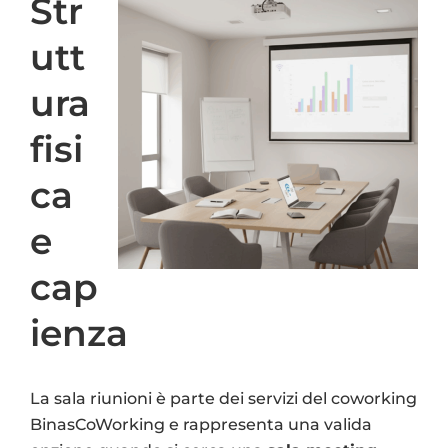
Str
utt
ura
fisi
ca
e
cap
ienza
La sala riunioni è parte dei servizi del coworking
BinasCoWorking e rappresenta una valida