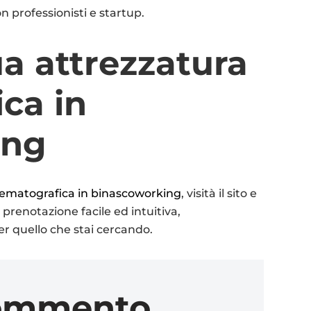
n professionisti e startup.
ua attrezzatura
ca in
ing
nematografica in binascoworking
, visità il sito e
prenotazione facile ed intuitiva,
er quello che stai cercando.
commento