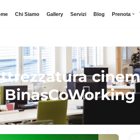
ome
Chi Siamo
Gallery
Servizi
Blog
Prenota
ttrezzatura cinem
BinasCoWorking