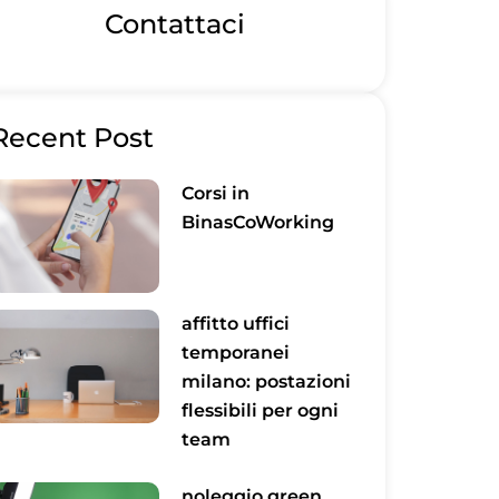
Contattaci
Recent Post
Corsi in
BinasCoWorking
affitto uffici
temporanei
milano: postazioni
flessibili per ogni
team
noleggio green