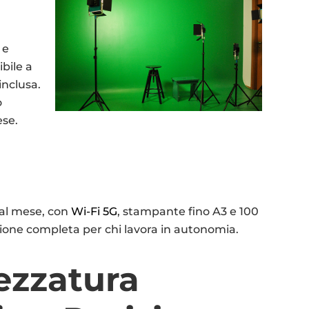
 e
bile a
inclusa.
o
ese.
5 al mese, con
Wi-Fi 5G
, stampante fino A3 e 100
one completa per chi lavora in autonomia.
ezzatura