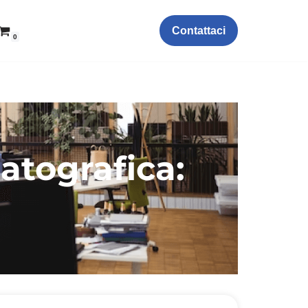
Contattaci
0
atografica: