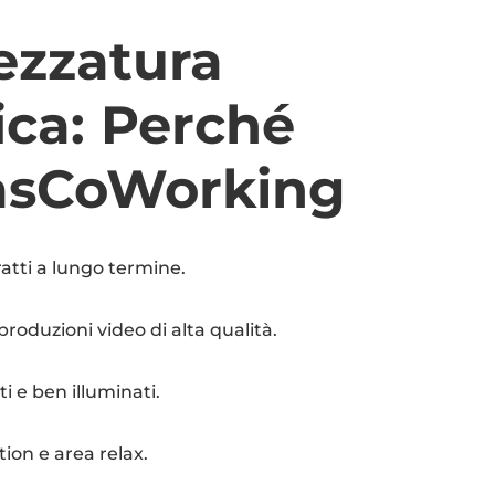
ezzatura
ica: Perché
nasCoWorking
ratti a lungo termine.
produzioni video di alta qualità.
ti e ben illuminati.
ion e area relax.