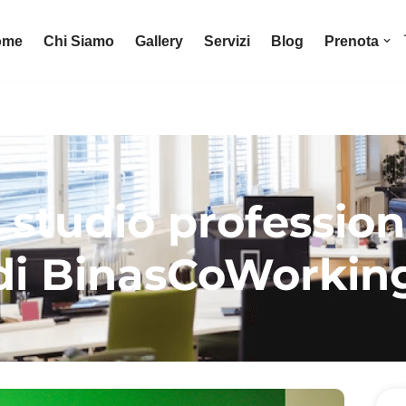
ome
Chi Siamo
Gallery
Servizi
Blog
Prenota
studio professional
di BinasCoWorkin