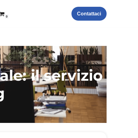
Contattaci
0
e: il servizio
g