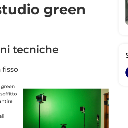
 studio green
oni tecniche
 fisso
 green
 soffitto
antire
li