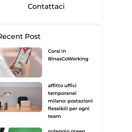
Contattaci
Recent Post
Corsi in
BinasCoWorking
affitto uffici
temporanei
milano: postazioni
flessibili per ogni
team
noleggio green