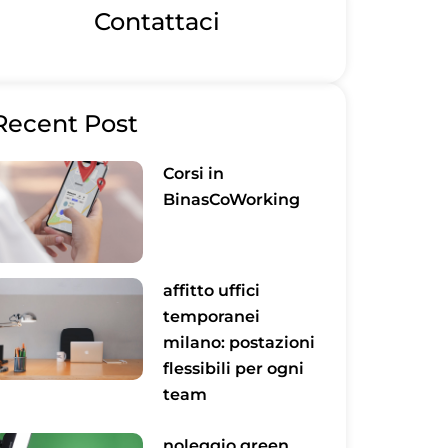
Contattaci
Recent Post
Corsi in
BinasCoWorking
affitto uffici
temporanei
milano: postazioni
flessibili per ogni
team
noleggio green