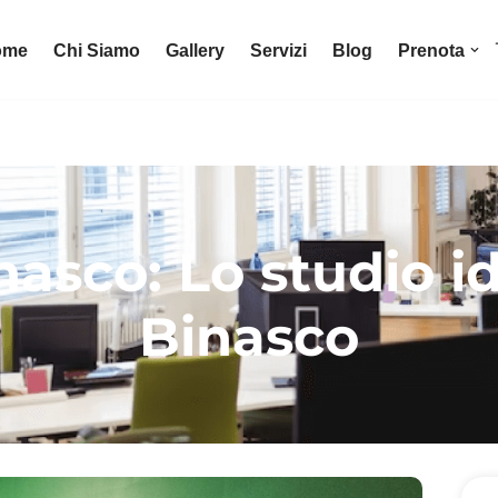
ome
Chi Siamo
Gallery
Servizi
Blog
Prenota
nasco: Lo studio id
Binasco