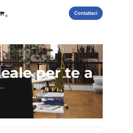
Contattaci
0
eale per te a