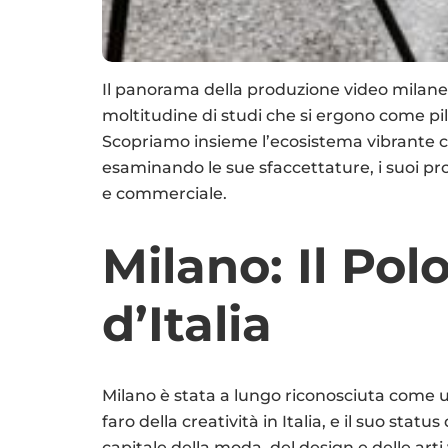
Il panorama della produzione video milane
moltitudine di studi che si ergono come pilas
Scopriamo insieme l’ecosistema vibrante ch
esaminando le sue sfaccettature, i suoi prot
e commerciale.
Milano: Il Pol
d’Italia
Milano è stata a lungo riconosciuta come 
faro della creatività in Italia, e il suo status 
capitale della moda, del design e delle arti 