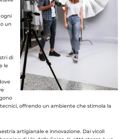
 ogni
do un
tri di
e le
dove
ve
ngono
 e tecnici, offrendo un ambiente che stimola la
stria artigianale e innovazione. Dai vicoli