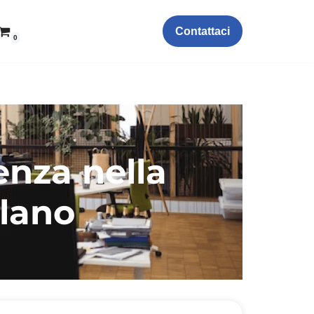
Contattaci
0
enza nella
ilano