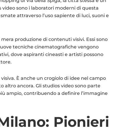
shopping di Via della Spiga, la città stessa è un
os video sono i laboratori moderni di questa
mate attraverso l’uso sapiente di luci, suoni e
a mera produzione di contenuti visivi. Essi sono
e nuove tecniche cinematografiche vengono
ivi, dove aspiranti cineasti e artisti possono
ttore.
à visiva. È anche un crogiolo di idee nel campo
o altro ancora. Gli studios video sono parte
più ampio, contribuendo a definire l’immagine
Milano: Pionieri