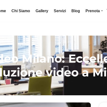
ome
Chi Siamo
Gallery
Servizi
Blog
Prenota
deo Milano: Eccell
uzione video a M