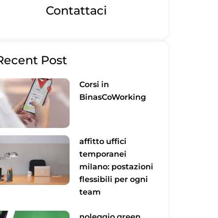
Contattaci
Recent Post
Corsi in
BinasCoWorking
affitto uffici
temporanei
milano: postazioni
flessibili per ogni
team
noleggio green