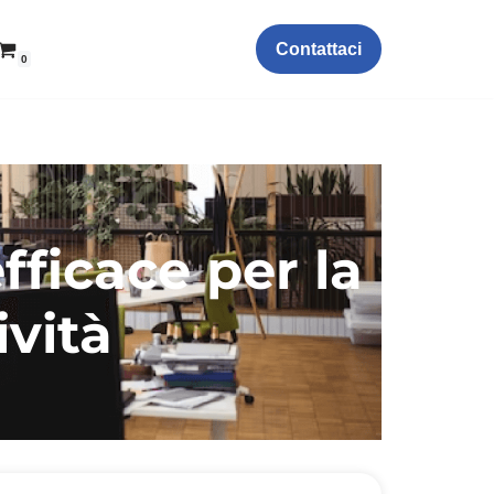
Contattaci
0
fficace per la
ività