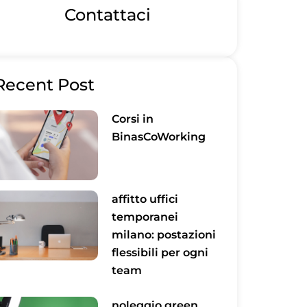
Contattaci
Recent Post
Corsi in
BinasCoWorking
affitto uffici
temporanei
milano: postazioni
flessibili per ogni
team
noleggio green