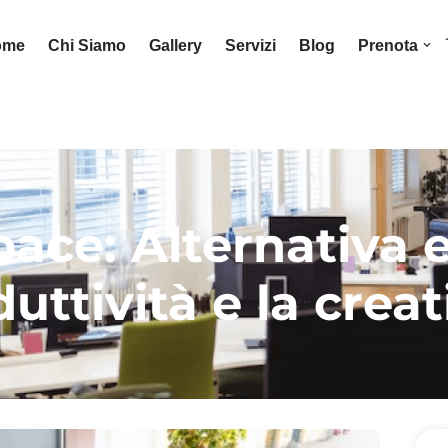
ome
Chi Siamo
Gallery
Servizi
Blog
Prenota
ce: Alternativa e
uttività e la creat