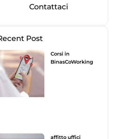
Contattaci
Recent Post
Corsi in
BinasCoWorking
affitto uffici