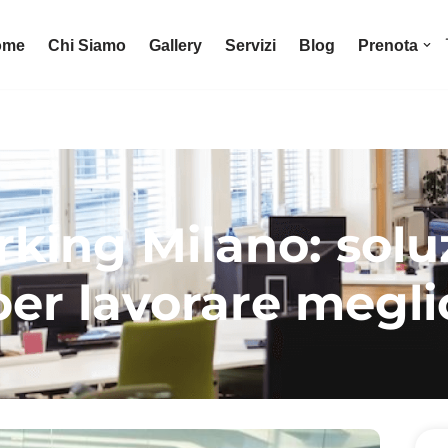
ome
Chi Siamo
Gallery
Servizi
Blog
Prenota
ing Milano: soluzi
per lavorare megli