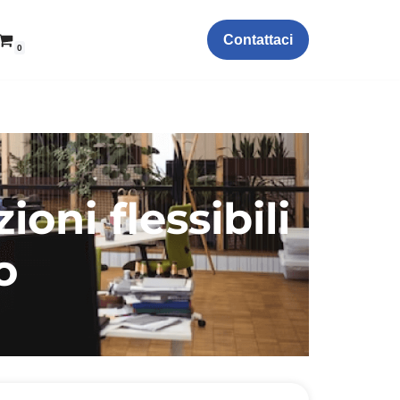
Contattaci
0
oni flessibili
o