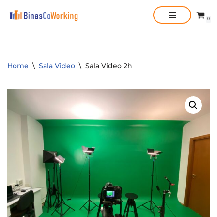
0
Vai
al
contenuto
Home
\
Sala Video
\
Sala Video 2h