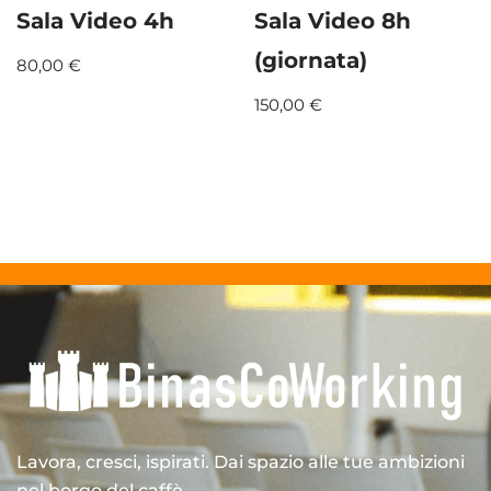
Sala Video 4h
Sala Video 8h
(giornata)
80,00
€
150,00
€
Lavora, cresci, ispirati. Dai spazio alle tue ambizioni
nel borgo del caffè.