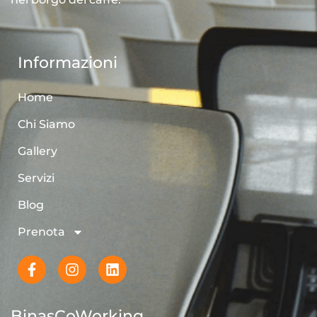
Informazioni
Home
Chi Siamo
Gallery
Servizi
Blog
Prenota
BinasCoWorking