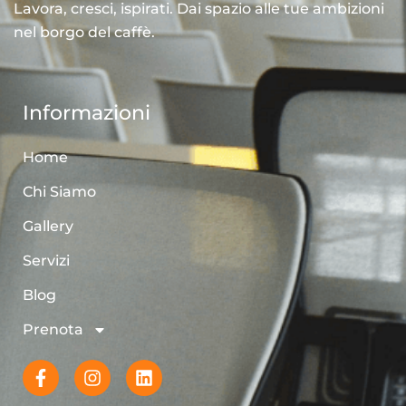
Lavora, cresci, ispirati. Dai spazio alle tue ambizioni
nel borgo del caffè.
Informazioni
Home
Chi Siamo
Gallery
Servizi
Blog
Prenota