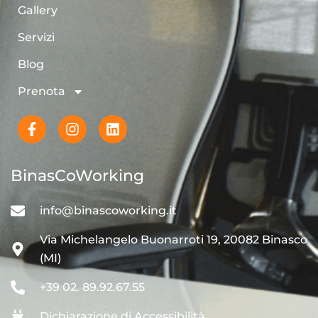
Gallery
Servizi
Blog
Prenota
BinasCoWorking
info@binascoworking.it
Via Michelangelo Buonarroti 19, 20082 Binasco
(MI)
+39 02. 89.92.67.55
Dichiarazione di Accessibilità