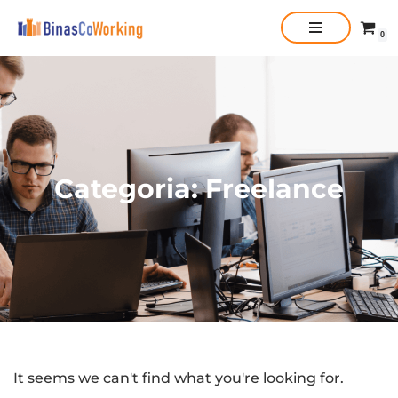
0
Vai
al
contenuto
Categoria: Freelance
It seems we can't find what you're looking for.