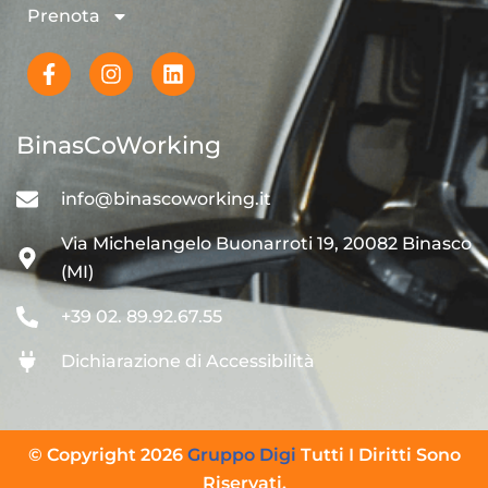
Prenota
BinasCoWorking
info@binascoworking.it
Via Michelangelo Buonarroti 19, 20082 Binasco
(MI)
+39 02. 89.92.67.55
Dichiarazione di Accessibilità
© Copyright 2026
Gruppo Digi
Tutti I Diritti Sono
Riservati.